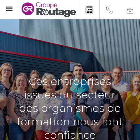
Ces entreprises
issues du secteur
des organismes de
formation nous font
confiance